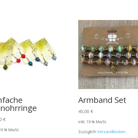
nfache
Armband Set
nohrringe
45,00
€
00
€
inkl. 19 % MwSt.
 19 % MwSt.
Zuzüglich
Versandkosten