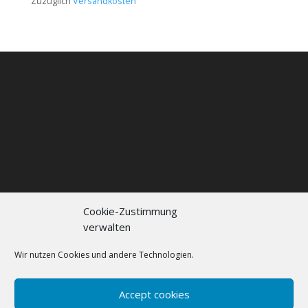
Zuzüglich
Versandkosten
Cookie-Zustimmung
verwalten
Kontakt
Impressum
Datenschutzerklärung
Cookie policy (EU)
Wir nutzen Cookies und andere Technologien.
FAQs
Accept cookies