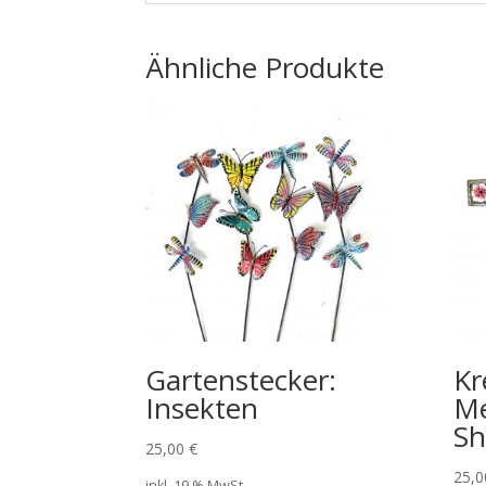
Ähnliche Produkte
Gartenstecker:
Kr
Insekten
Me
Sh
25,00
€
25,
inkl. 19 % MwSt.