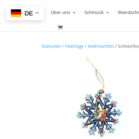
Über uns
Schmuck
Wandsch
DE
Startseite
/
Feiertage
/
Weihnachten
/ Schneeflo