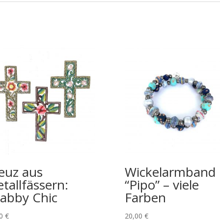
euz aus
Wickelarmband
tallfässern:
“Pipo” – viele
abby Chic
Farben
00
€
20,00
€