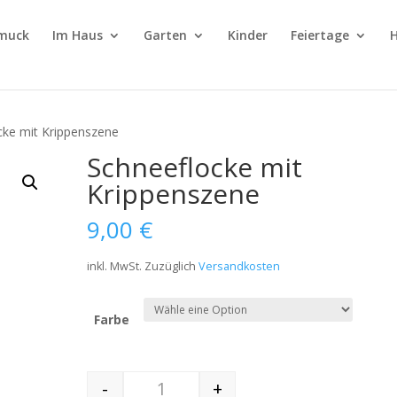
muck
Im Haus
Garten
Kinder
Feiertage
H
cke mit Krippenszene
Schneeflocke mit
Krippenszene
9,00
€
inkl. MwSt.
Zuzüglich
Versandkosten
Farbe
-
+