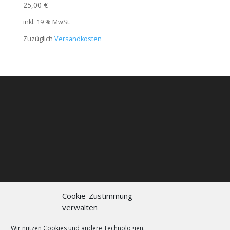
25,00
€
inkl. 19 % MwSt.
Zuzüglich
Versandkosten
Cookie-Zustimmung
verwalten
Kontakt
Impressum
Datenschutzerklärung
Cookie policy (EU)
Wir nutzen Cookies und andere Technologien.