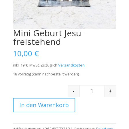
Mini Geburt Jesu –
freistehend
10,00
€
inkl. 19 % MwSt.
Zuzüglich
Versandkosten
18 vorrätig (kann nachbestellt werden)
-
+
Quantity
In den Warenkorb
Artikelnummer:
4262407733134
Kategorien:
Feiertage
,