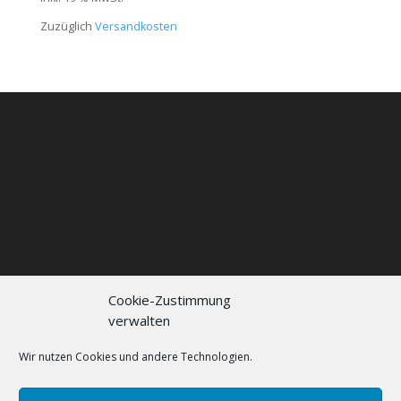
Zuzüglich
Versandkosten
Cookie-Zustimmung
verwalten
Kontakt
Impressum
Datenschutzerklärung
Cookie policy (EU)
Wir nutzen Cookies und andere Technologien.
FAQs