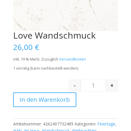
Love Wandschmuck
26,00
€
inkl. 19 % MwSt.
Zuzüglich
Versandkosten
1 vorrätig (kann nachbestellt werden)
-
+
Quantity
In den Warenkorb
Artikelnummer:
4262407732489
Kategorien:
Feiertage
,
Haiti
,
Im Haus
,
Wandschmuck
,
Weihnachten