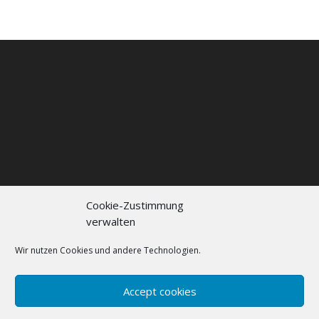
Cookie-Zustimmung
verwalten
Kontakt
Impressum
Datenschutzerklärung
Cookie policy (EU)
Wir nutzen Cookies und andere Technologien.
FAQs
Accept cookies