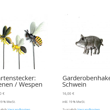
rtenstecker:
Garderobenhak
enen / Wespen
Schwein
00
€
16,00
€
 19 % MwSt.
inkl. 19 % MwSt.
glich
Versandkosten
Zuzüglich
Versandkosten