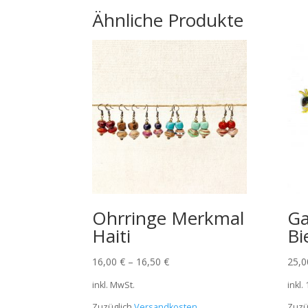
Ähnliche Produkte
Ohrringe Merkmal
Ga
Haiti
Bi
16,00
€
–
16,50
€
25,
inkl. MwSt.
inkl.
Zuzüglich
Versandkosten
Zuzü