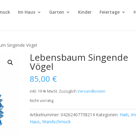
muck
Im Haus
Garten
Kinder
Feiertage
H
um Singende Vögel
Lebensbaum Singende
Vögel
85,00
€
inkl. 19 % MwSt.
Zuzüglich
Versandkosten
Nicht vorrätig
Artikelnummer:
04262407738214
Kategorien:
Haiti
,
I
Haus
,
Wandschmuck