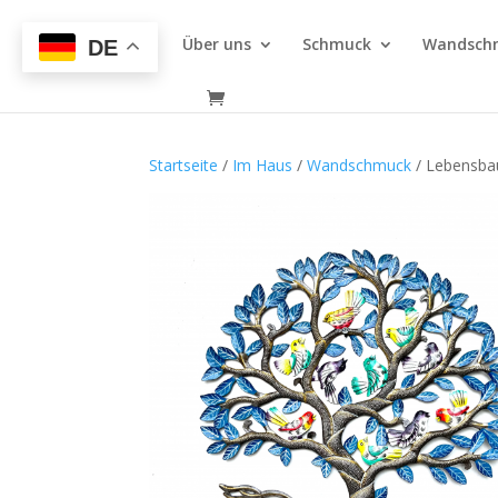
Über uns
Schmuck
Wandsch
DE
Startseite
/
Im Haus
/
Wandschmuck
/ Lebensba