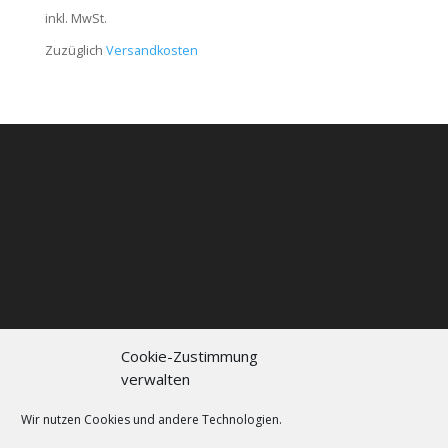
inkl. MwSt.
Zuzüglich
Versandkosten
Cookie-Zustimmung
verwalten
Kontakt
Impressum
Datenschutzerklärung
Cookie policy (EU)
Wir nutzen Cookies und andere Technologien.
FAQs