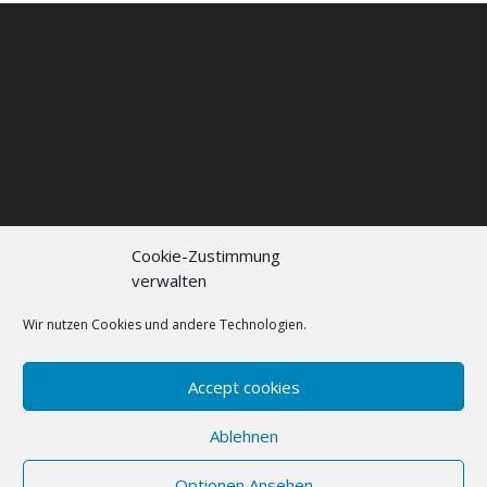
Cookie-Zustimmung
verwalten
Kontakt
Impressum
Datenschutzerklärung
Cookie policy (EU)
Wir nutzen Cookies und andere Technologien.
FAQs
Accept cookies
Designed by
Elegant Themes
| Powered by
Ablehnen
WordPress
Optionen Ansehen