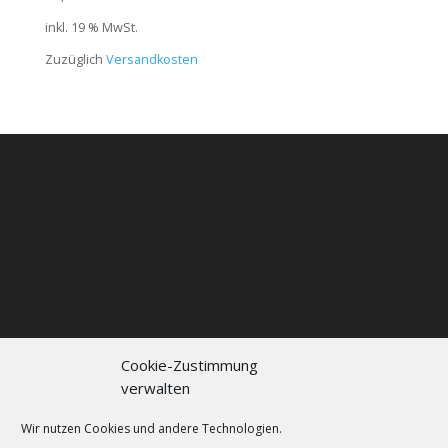
inkl. 19 % MwSt.
Zuzüglich
Versandkosten
Cookie-Zustimmung
verwalten
Kontakt
Impressum
Datenschutzerklärung
Cookie policy (EU)
Wir nutzen Cookies und andere Technologien.
FAQs