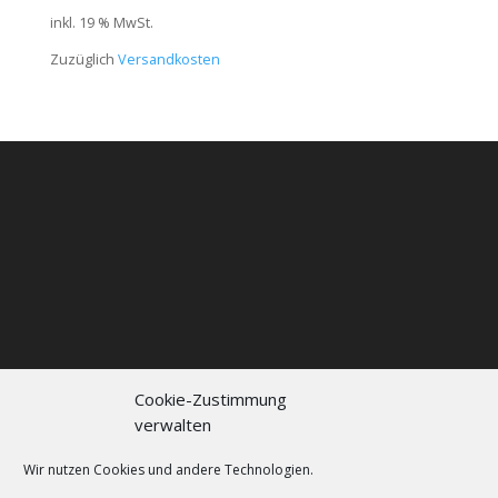
inkl. 19 % MwSt.
Zuzüglich
Versandkosten
Cookie-Zustimmung
verwalten
Kontakt
Impressum
Datenschutzerklärung
Cookie policy (EU)
Wir nutzen Cookies und andere Technologien.
FAQs