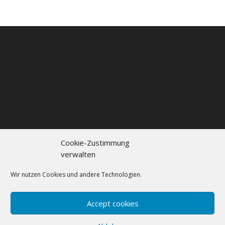
Cookie-Zustimmung
verwalten
Kontakt
Impressum
Datenschutzerklärung
Cookie policy (EU)
Wir nutzen Cookies und andere Technologien.
FAQs
Accept cookies
Designed by
Elegant Themes
| Powered by