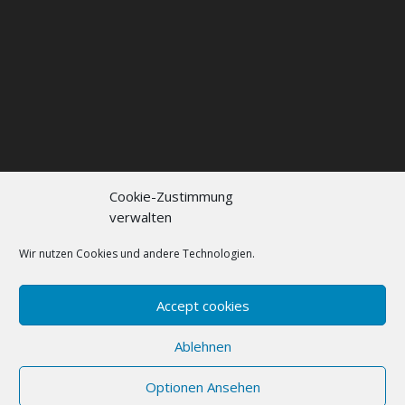
Cookie-Zustimmung
verwalten
Kontakt
Impressum
Datenschutzerklärung
Cookie policy (EU)
Wir nutzen Cookies und andere Technologien.
FAQs
Accept cookies
Designed by
Elegant Themes
| Powered by
Ablehnen
WordPress
Optionen Ansehen