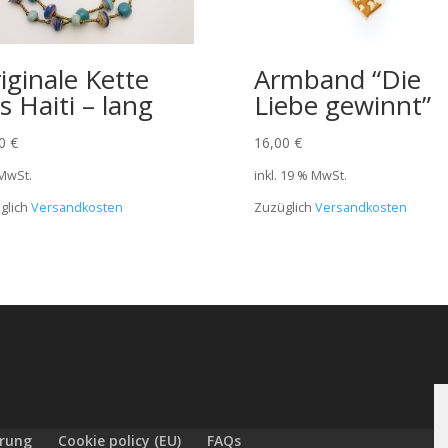
iginale Kette
Armband “Die
s Haiti – lang
Liebe gewinnt”
00
€
16,00
€
 MwSt.
inkl. 19 % MwSt.
glich
Versandkosten
Zuzüglich
Versandkosten
ärung
Cookie policy (EU)
FAQs