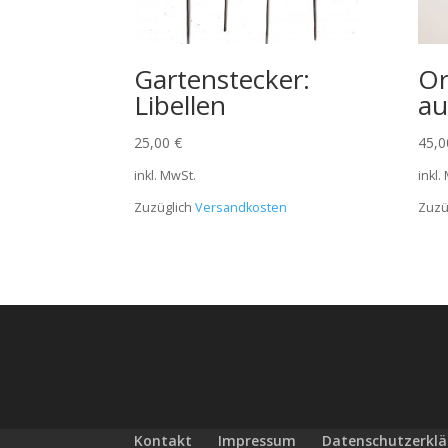
Gartenstecker:
Or
Libellen
au
25,00
€
45,
inkl. MwSt.
inkl.
Zuzüglich
Versandkosten
Zuzü
Kontakt
Impressum
Datenschutzerkl