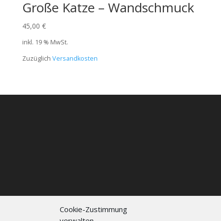
Große Katze – Wandschmuck
45,00
€
inkl. 19 % MwSt.
Zuzüglich
Versandkosten
Cookie-Zustimmung
verwalten