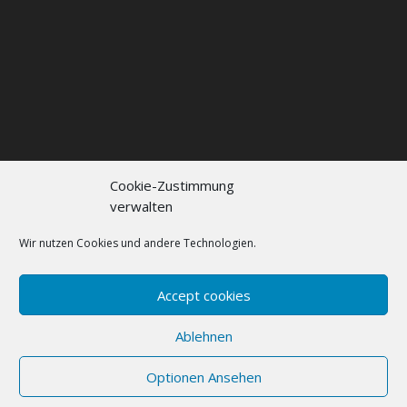
Cookie-Zustimmung
verwalten
Kontakt
Impressum
Datenschutzerklärung
Cookie policy (EU)
Wir nutzen Cookies und andere Technologien.
FAQs
Accept cookies
Designed by
Elegant Themes
| Powered by
Ablehnen
WordPress
Optionen Ansehen