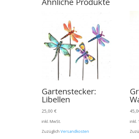
Ähnliche Produkte
Gartenstecker:
Gr
Libellen
W
25,00
€
45,
inkl. MwSt.
inkl.
Zuzüglich
Versandkosten
Zuzü