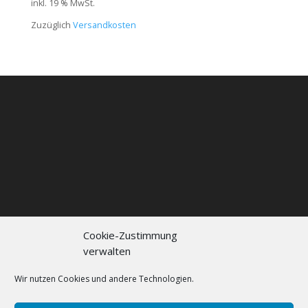
inkl. 19 % MwSt.
Zuzüglich
Versandkosten
Cookie-Zustimmung
verwalten
Kontakt
Impressum
Datenschutzerklärung
Cookie policy (EU)
Wir nutzen Cookies und andere Technologien.
FAQs