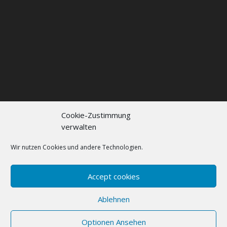
Cookie-Zustimmung
verwalten
Kontakt
Impressum
Datenschutzerklärung
Cookie policy (EU)
Wir nutzen Cookies und andere Technologien.
FAQs
Accept cookies
Designed by
Elegant Themes
| Powered by
Ablehnen
WordPress
Optionen Ansehen