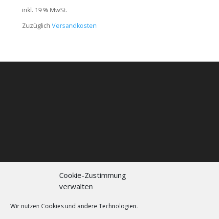
inkl. 19 % MwSt.
Zuzüglich
Versandkosten
Cookie-Zustimmung
verwalten
Kontakt
Impressum
Datenschutzerklärung
Cookie policy (EU)
Wir nutzen Cookies und andere Technologien.
FAQs