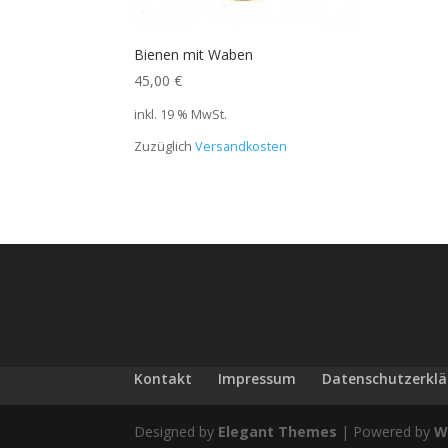
Bienen mit Waben
45,00
€
inkl. 19 % MwSt.
Zuzüglich
Versandkosten
Kontakt
Impressum
Datenschutzerkl
Designed by
Elegant Themes
| Powered by
W