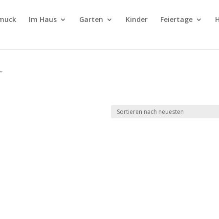
muck
Im Haus
Garten
Kinder
Feiertage
H
“