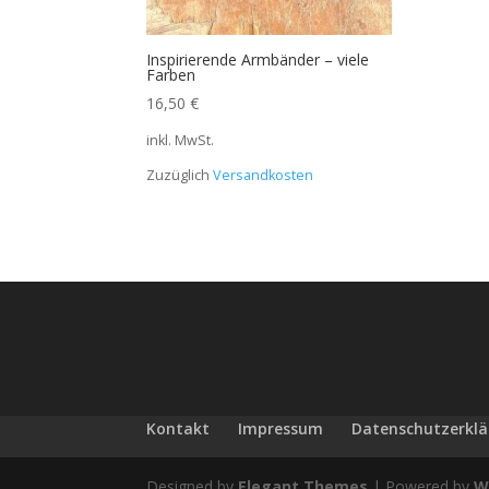
Inspirierende Armbänder – viele
Farben
16,50
€
inkl. MwSt.
Zuzüglich
Versandkosten
Kontakt
Impressum
Datenschutzerkl
Designed by
Elegant Themes
| Powered by
W