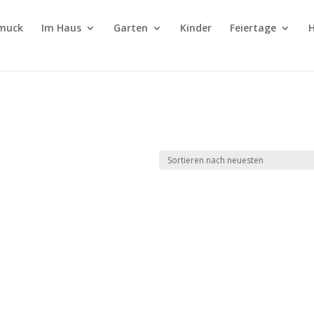
muck
Im Haus
Garten
Kinder
Feiertage
H