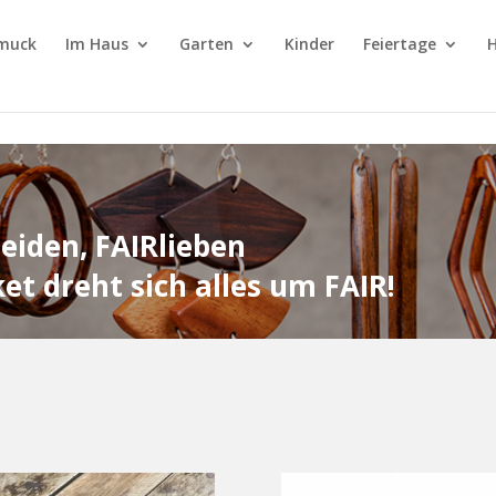
muck
Im Haus
Garten
Kinder
Feiertage
H
eiden, FAIRlieben
reht sich alles um FAIR!