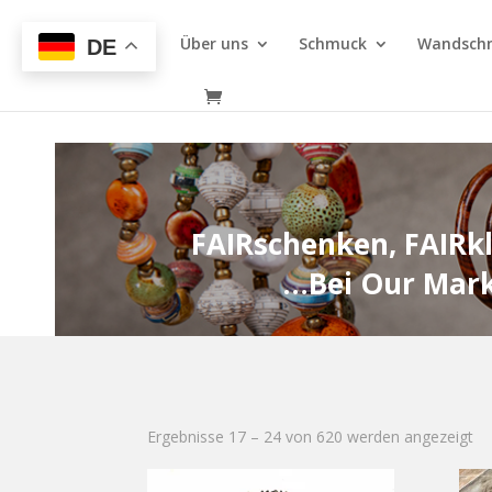
Über uns
Schmuck
Wandsch
DE
FAIRschenken, FAIRkl
…Bei Our Market d
Ergebnisse 17 – 24 von 620 werden angezeigt