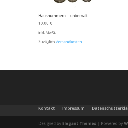
Hausnummern – unbemalt
10,00
€
inkl. MwSt.
Zuzüglich
Versandkosten
Kontakt
Impressum
Datenschutzerkl
Designed by
Elegant Themes
| Powered by
W