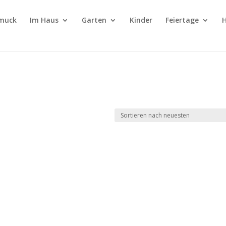
muck
Im Haus
Garten
Kinder
Feiertage
H