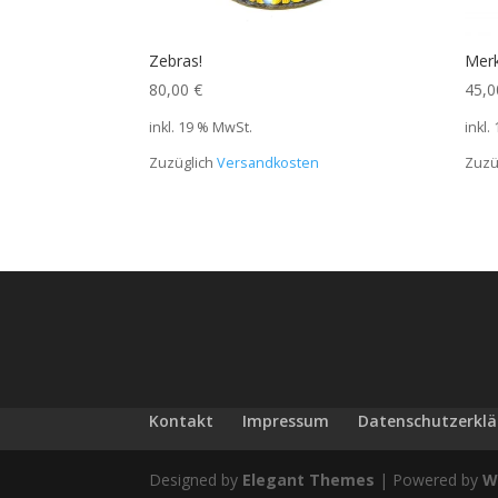
Zebras!
Merk
80,00
€
45,
inkl. 19 % MwSt.
inkl.
Zuzüglich
Versandkosten
Zuzü
Kontakt
Impressum
Datenschutzerkl
Designed by
Elegant Themes
| Powered by
W