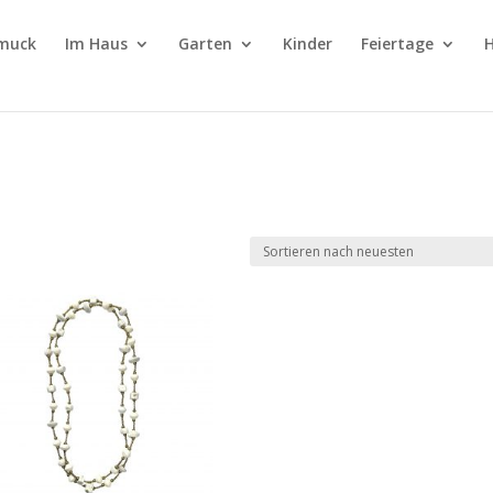
muck
Im Haus
Garten
Kinder
Feiertage
H