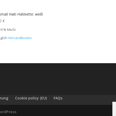
mail Haiti Halskette: weiß
00
€
 19 % MwSt.
glich
Versandkosten
ärung
Cookie policy (EU)
FAQs
ordPress