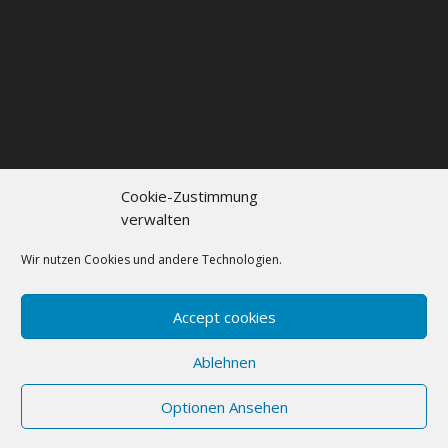
Cookie-Zustimmung
verwalten
Kontakt
Impressum
Datenschutzerklärung
Cookie policy (EU)
Wir nutzen Cookies und andere Technologien.
FAQs
Accept cookies
Designed by
Elegant Themes
| Powered by
Ablehnen
WordPress
Optionen Ansehen