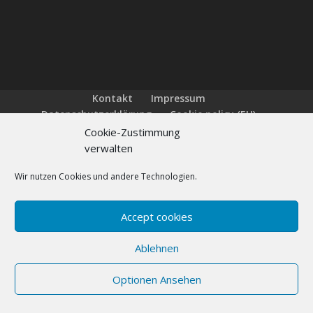
Kontakt
Impressum
Datenschutzerklärung
Cookie policy (EU)
FAQs
Cookie-Zustimmung
verwalten
Wir nutzen Cookies und andere Technologien.
Designed by
Elegant Themes
| Powered by
WordPress
Accept cookies
Ablehnen
Optionen Ansehen