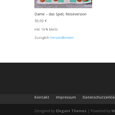
Dame – das Spiel, Reiseversion
30,00
€
inkl. 19 % MwSt.
Zuzüglich
Versandkosten
Kontakt
Impressum
Datenschutzerkl
Designed by
Elegant Themes
| Powered by
W