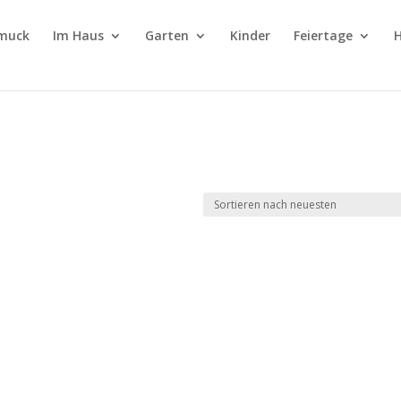
muck
Im Haus
Garten
Kinder
Feiertage
H