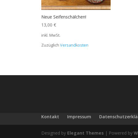
Neue Seifenschälchen!
13,00
€
inkl. MwSt.
Zuzüglich
Versandkosten
Kontakt
Impressum
Datenschutzerkl
Designed by
Elegant Themes
| Powered by
W