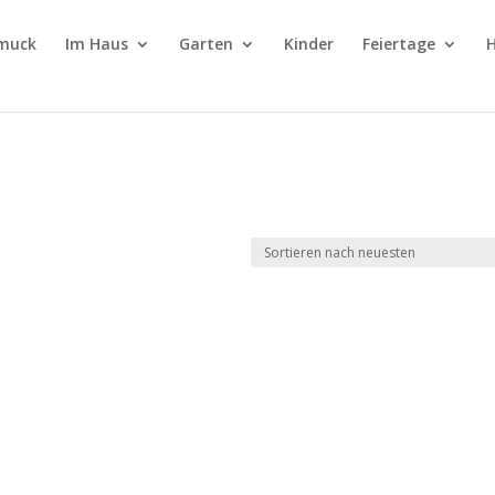
muck
Im Haus
Garten
Kinder
Feiertage
H
“