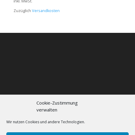
inkl. MwSt.
Zuzüglich
Versandkosten
Cookie-Zustimmung
verwalten
Kontakt
Impressum
Datenschutzerklärung
Cookie policy (EU)
Wir nutzen Cookies und andere Technologien.
FAQs