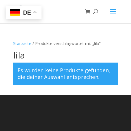
DE
Startseite
/ Produkte verschlagwortet mit „lila“
lila
Es wurden keine Produkte gefunden,
die deiner Auswahl entsprechen.