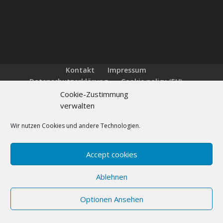
Kontakt
Impressum
Datenschutzerklärung
Cookie policy (EU)
FAQs
Cookie-Zustimmung
verwalten
Wir nutzen Cookies und andere Technologien.
Designed by
Elegant Themes
| Powered by
WordPress
Accept cookies
Ablehnen
Optionen Ansehen