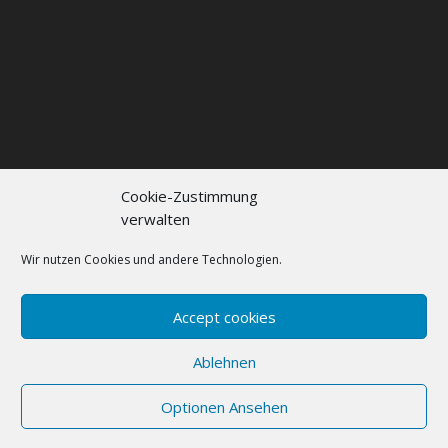
Cookie-Zustimmung
verwalten
Kontakt
Impressum
Datenschutzerklärung
Cookie policy (EU)
Wir nutzen Cookies und andere Technologien.
FAQs
Accept cookies
Designed by
Elegant Themes
| Powered by
Ablehnen
WordPress
Optionen Ansehen