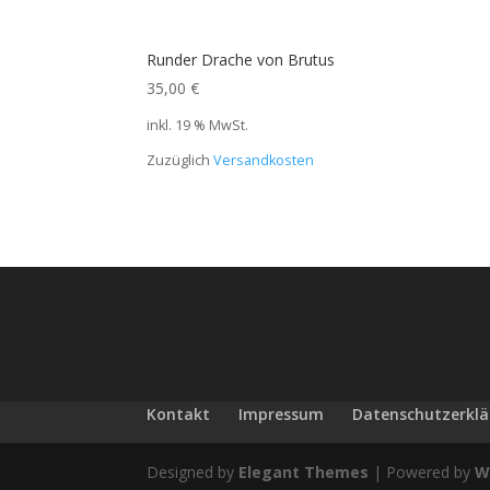
Runder Drache von Brutus
35,00
€
inkl. 19 % MwSt.
Zuzüglich
Versandkosten
Kontakt
Impressum
Datenschutzerkl
Designed by
Elegant Themes
| Powered by
W