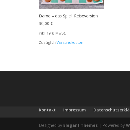
Dame – das Spiel, Reiseversion
30,00
€
inkl. 19 % MwSt.
Zuzüglich
Versandkosten
Kontakt
Impressum
Datenschutzerkl
Designed by
Elegant Themes
| Powered by
W