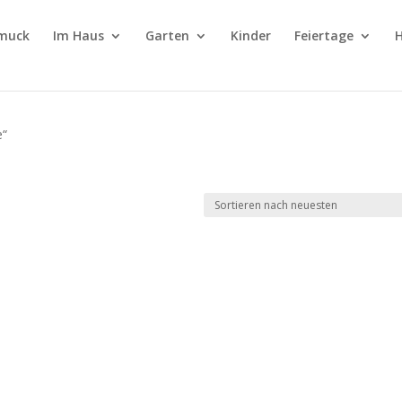
muck
Im Haus
Garten
Kinder
Feiertage
H
e“