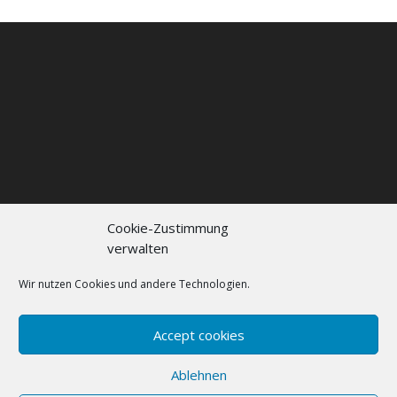
Cookie-Zustimmung
verwalten
Kontakt
Impressum
Datenschutzerklärung
Cookie policy (EU)
Wir nutzen Cookies und andere Technologien.
FAQs
Accept cookies
Designed by
Elegant Themes
| Powered by
Ablehnen
WordPress