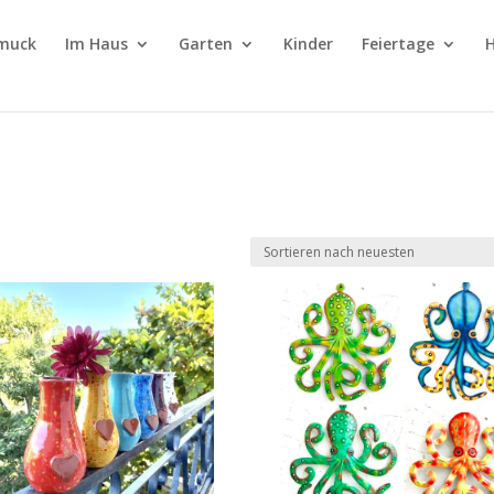
muck
Im Haus
Garten
Kinder
Feiertage
H