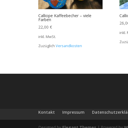
Calliope Kaffeebecher – viele
Call
Farben
26,
22,00
€
inkl.
inkl. MwSt.
Zuzü
Zuzüglich
Versandkosten
Kontakt
Impressum
Datenschutzerkl
Designed by
Elegant Themes
| Powered by
W