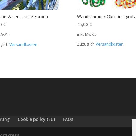
Wandschmuck Oktopus: groß
iope Vasen – viele Farben
45,00
€
00
€
inkl. MwSt.
 MwSt.
Zuzüglich
Versandkosten
glich
Versandkosten
ärung
Cookie policy (EU)
FAQs
ordPress