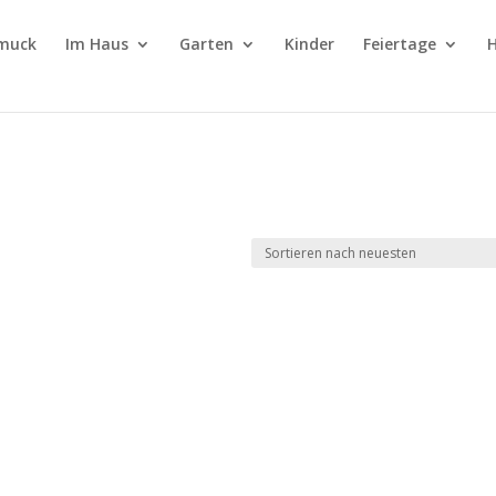
muck
Im Haus
Garten
Kinder
Feiertage
H