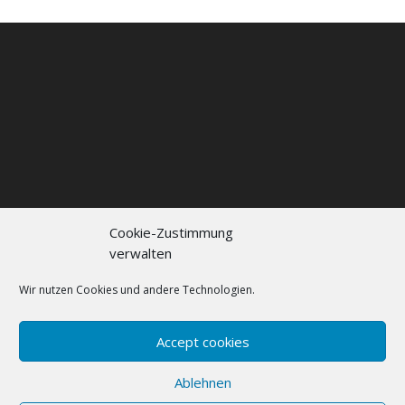
Cookie-Zustimmung
verwalten
Kontakt
Impressum
Datenschutzerklärung
Cookie policy (EU)
Wir nutzen Cookies und andere Technologien.
FAQs
Accept cookies
Designed by
Elegant Themes
| Powered by
Ablehnen
WordPress