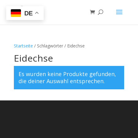
DE
Startseite
/ Schlagwörter / Eidechse
Eidechse
Es wurden keine Produkte gefunden,
die deiner Auswahl entsprechen.