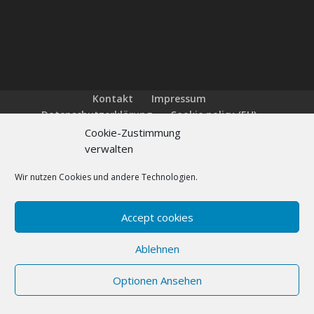
Kontakt
Impressum
Datenschutzerklärung
Cookie policy (EU)
FAQs
Cookie-Zustimmung
verwalten
Wir nutzen Cookies und andere Technologien.
Designed by
Elegant Themes
| Powered by
WordPress
Accept cookies
Ablehnen
Optionen Ansehen